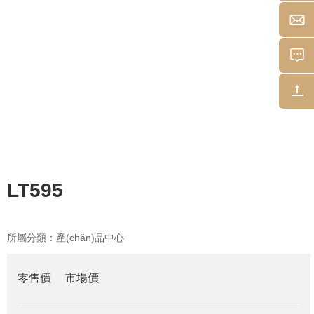
LT595
所屬分類：
產(chǎn)品中心
零售價
市場價