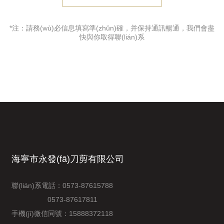
*注：請務(wù)必信息填寫準(zhǔn)確，并保持通訊暢通，我們會盡
快與你取得聯(lián)系
海寧市永發(fā)刀剪有限公司
聯(lián)系電話：
0573-87615788
0573-87617811
手機(jī)微信同號：
15888372118