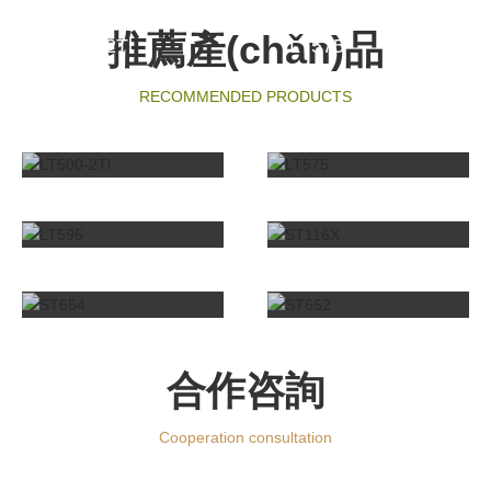
推薦產(chǎn)品
LT500-2Tl
LT575
RECOMMENDED PRODUCTS
LT595
ST116X
view more+
view more+
ST654
ST652
view more+
view more+
view more+
view more+
合作咨詢
Cooperation consultation