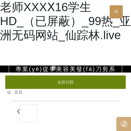
老师XXXⅩ16学生
HD_（已屏蔽）_99热_亚
洲无码网站_仙踪林.live
永發(fā)刀剪
專業(yè)從事美容美發(fā)刀剪系
列
全部分類
YONGFA
首頁