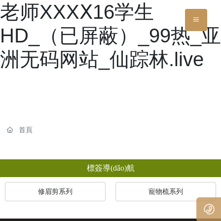
老师XXXⅩ16学生
HD_（已屏蔽）_99热_亚
洲无码网站_仙踪林.live
首頁
標簽導(dǎo)航
修眉剪系列
寵物梳系列