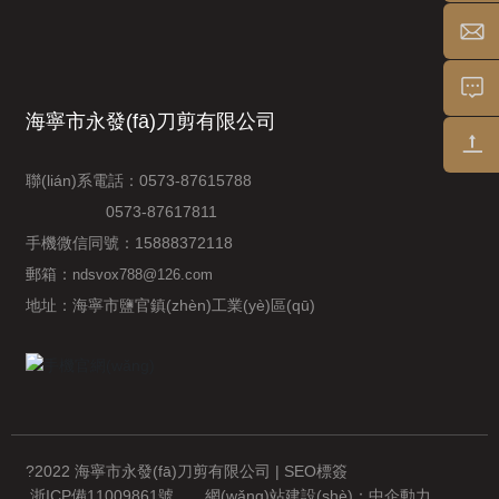
海寧市永發(fā)刀剪有限公司
聯(lián)系電話：
0573-87615788
0573-87617811
手機微信同號：
15888372118
郵箱：
ndsvox788@126.com
地址：海寧市鹽官鎮(zhèn)工業(yè)區(qū)
?2022 海寧市永發(fā)刀剪有限公司 | SEO標簽
浙ICP備11009861號
網(wǎng)站建設(shè)：
中企動力